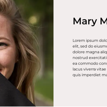
Mary 
Lorem ipsum dolor
elit, sed do eius
dolore magna ali
nostrud exercitati
ea commodo conse
lacus viverra vi
quis imperdiet ma