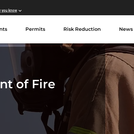
w you know
nts
Permits
Risk Reduction
News
t of Fire